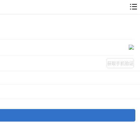
获取手机验证
码